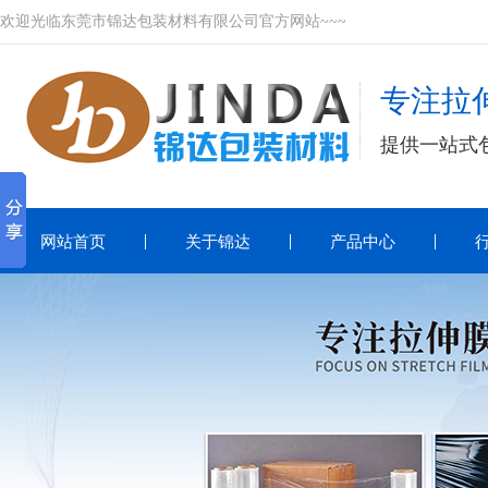
欢迎光临东莞市锦达包装材料有限公司官方网站~~~
专注拉伸
提供一站式
网站首页
关于锦达
产品中心