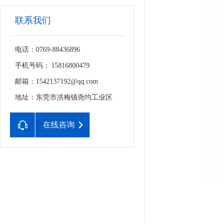
联系我们
电话：0769-88436896
手机号码： 15816800479
邮箱：1542137192@qq.com
地址：东莞市洪梅镇尧均工业区
在线咨询