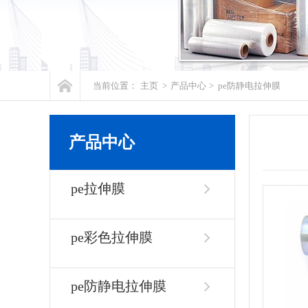
当前位置：
主页
>
产品中心
>
pe防静电拉伸膜
产品中心
pe拉伸膜
pe彩色拉伸膜
pe防静电拉伸膜