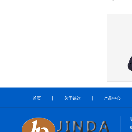
首页
关于锦达
产品中心