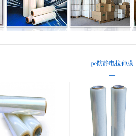
pe防静电拉伸膜