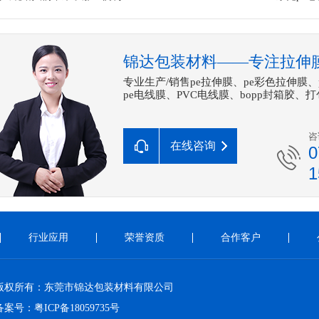
锦达包装材料——专注拉伸
专业生产/销售pe拉伸膜、pe彩色拉伸膜
pe电线膜、PVC电线膜、bopp封箱胶、
咨
在线咨询
0
1
行业应用
荣誉资质
合作客户
版权所有：东莞市锦达包装材料有限公司
备案号：
粤ICP备18059735号