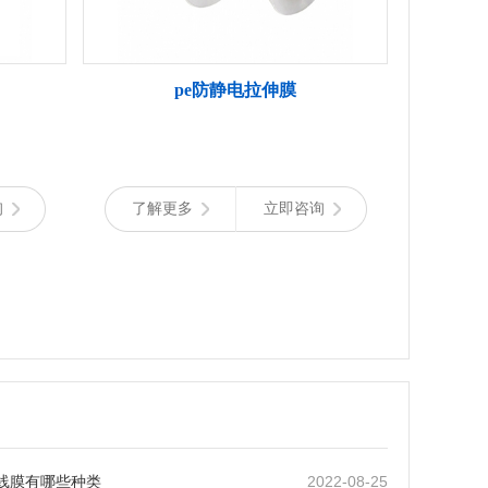
pe防静电拉伸膜
询
了解更多
立即咨询
2022-08-25
电线膜有哪些种类