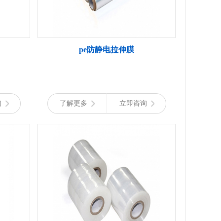
pe防静电拉伸膜
询
了解更多
立即咨询