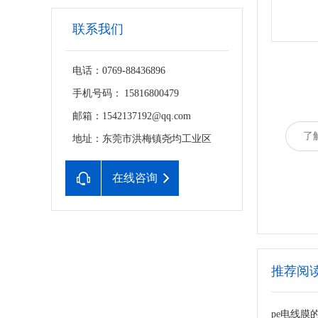
联系我们
电话：0769-88436896
手机号码： 15816800479
邮箱：1542137192@qq.com
了
地址：东莞市洪梅镇尧均工业区
在线咨询
推荐阅
pe电线