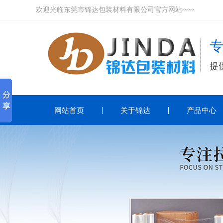
欢迎光临东莞市锦达包装材料有限公司官方网站~~~
专
提
网站首页
关于锦达
产品中心