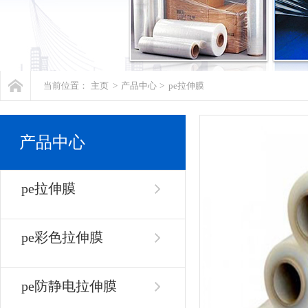
当前位置：
主页
>
产品中心
>
pe拉伸膜
产品中心
pe拉伸膜
pe彩色拉伸膜
pe防静电拉伸膜