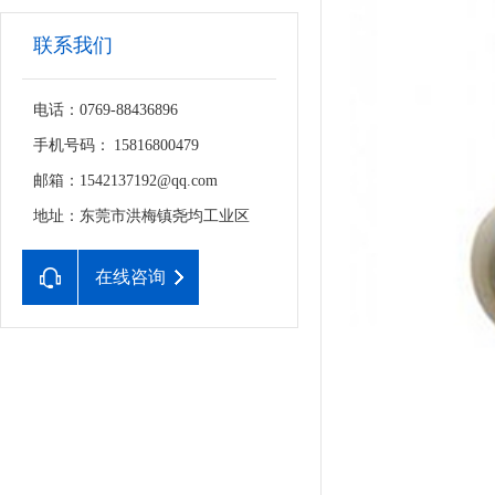
联系我们
电话：0769-88436896
手机号码： 15816800479
邮箱：1542137192@qq.com
地址：东莞市洪梅镇尧均工业区
在线咨询