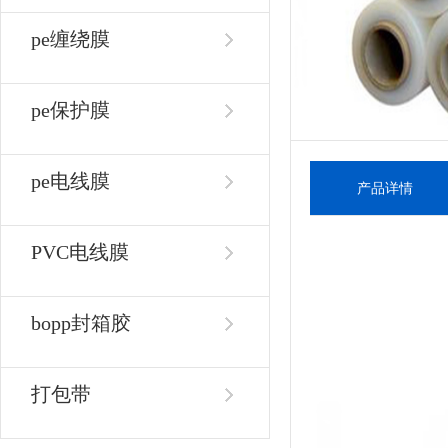
pe缠绕膜
pe保护膜
pe电线膜
产品详情
PVC电线膜
bopp封箱胶
打包带