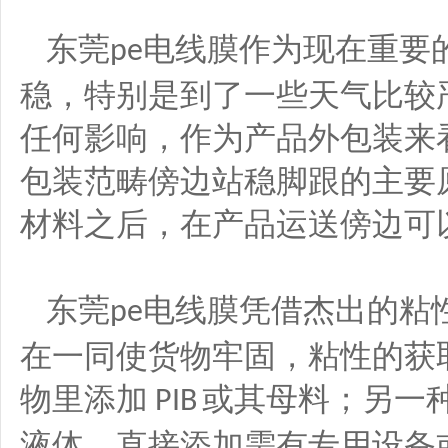
东莞
电线膜作为现在重要
pe
稳，特别是到了一些天气比较
任何影响，作为产品外包装来
包装范畴傍边站稳脚跟的主要
材料之后，在产品运送傍边可
东莞
电线膜凭借杰出的粘
pe
在一同使货物牢固，粘性的获
物里添加
或其母料；另一
PIB
液体，直接添加需有专用设备