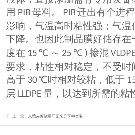
用
母料。
迁出有个进程
PIB
PIB
影响，气温高时粘性强；气温
下降。也因此制品膜好储存在
度在
℃ ～
℃
掺混
15
25
)
VLDP
要求，粘性相对稳定，不受时
高于
℃时相对较粘，低于
30
1
层
量，以达到所需的粘
LLDPE
上一篇：东莞pe缠绕膜厂家来分享种类啦