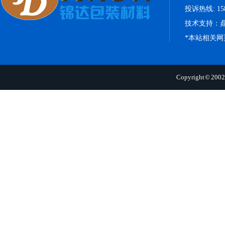
投诉热线: 158
技术支持：
*本站相关
Copyright 