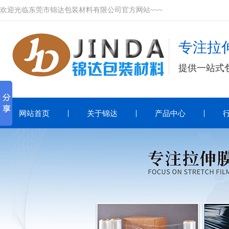
欢迎光临东莞市锦达包装材料有限公司官方网站~~~
专注拉伸
提供一站式
网站首页
关于锦达
产品中心