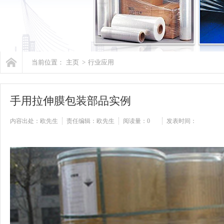
当前位置：
主页
>
行业应用
手用拉伸膜包装部品实例
内容出处：欧先生
责任编辑：欧先生
阅读量：
0
发表时间：